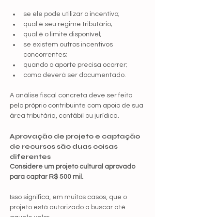
se ele pode utilizar o incentivo;
qual é seu regime tributário;
qual é o limite disponível;
se existem outros incentivos 
concorrentes;
quando o aporte precisa ocorrer;
como deverá ser documentado.
A análise fiscal concreta deve ser feita 
pelo próprio contribuinte com apoio de sua 
área tributária, contábil ou jurídica.
Aprovação de projeto e captação 
de recursos são duas coisas 
diferentes
Considere um projeto cultural aprovado 
para captar R$ 500 mil.
Isso significa, em muitos casos, que o 
projeto está autorizado a buscar até 