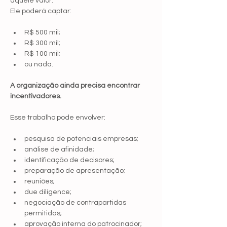
aquele valor.
Ele poderá captar:
R$ 500 mil;
R$ 300 mil;
R$ 100 mil;
ou nada.
A organização ainda precisa encontrar 
incentivadores.
Esse trabalho pode envolver:
pesquisa de potenciais empresas;
análise de afinidade;
identificação de decisores;
preparação de apresentação;
reuniões;
due diligence;
negociação de contrapartidas 
permitidas;
aprovação interna do patrocinador;